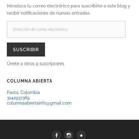
Introduce tu correo electrónico para suscribirte a este blog y
recibir notificaciones de nuevas entradas.
DIRECCIÓN
DE
CORREO
ELECTRÓNICO
SUSCRIBIR
Únete a otros 9 suscriptores
COLUMNA ABIERTA
Pasto, Colombia
3142937369
columnaabiertainfo@gmail.com
Facebook
Instagram
WhatsApp