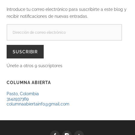
Introduce tu correo electrónico para suscribirte a este blog y
recibir notificaciones de nuevas entradas.
DIRECCIÓN
DE
CORREO
ELECTRÓNICO
SUSCRIBIR
Únete a otros 9 suscriptores
COLUMNA ABIERTA
Pasto, Colombia
3142937369
columnaabiertainfo@gmail.com
Facebook
Instagram
WhatsApp