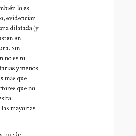
mbién lo es
do, evidenciar
una dilatada (y
isten en
ura. Sin
n no es ni
tarias y menos
es más que
ctores que no
sita
 las mayorías
res puede