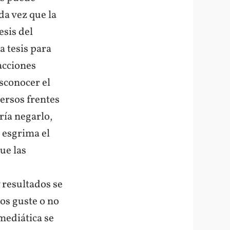
da vez que la
esis del
 tesis para
acciones
esconocer el
ersos frentes
ría negarlo,
 esgrima el
ue las
 resultados se
os guste o no
mediática se