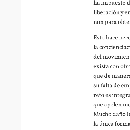
ha impuesto d
liberación y 
non para obten
Esto hace nece
la conciencia
del movimient
exista con otr
que de manera
su falta de e
reto es integr
que apelen men
Mucho daño le
la única forma