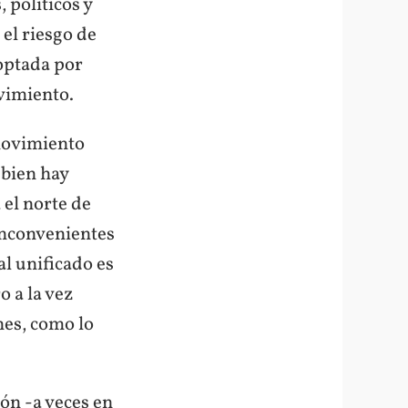
 políticos y
 el riesgo de
optada por
vimiento.
 movimiento
 bien hay
 el norte de
 inconvenientes
l unificado es
o a la vez
nes, como lo
ión -a veces en