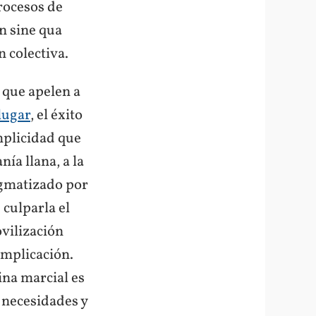
rocesos de
n sine qua
n colectiva.
s que apelen a
lugar
, el éxito
mplicidad que
nía llana, a la
igmatizado por
culparla el
ovilización
implicación.
ina marcial es
 necesidades y