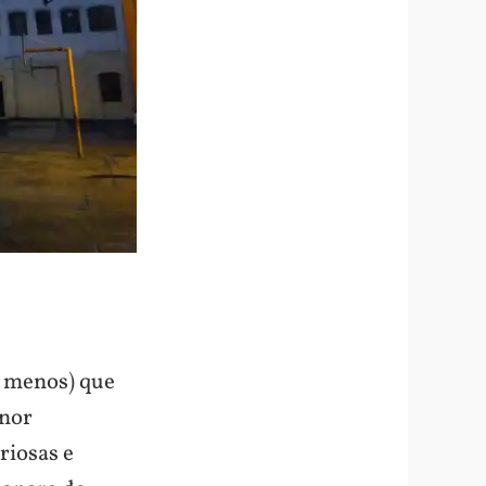
z menos) que
enor
riosas e