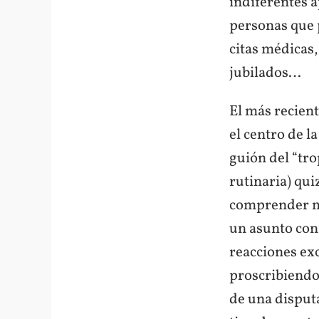
indiferentes a
personas que p
citas médicas,
jubilados…
El más recient
el centro de l
guión del “tro
rutinaria) qui
comprender mej
un asunto conf
reacciones ex
proscribiendo 
de una disput