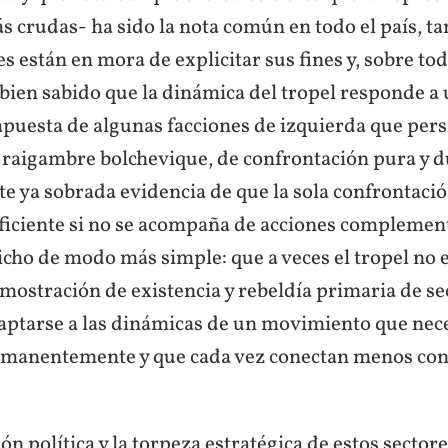
 crudas- ha sido la nota común en todo el país, ta
es están en mora de explicitar sus fines y, sobre to
 bien sabido que la dinámica del tropel responde a 
apuesta de algunas facciones de izquierda que pers
e raigambre bolchevique, de confrontación pura y d
e ya sobrada evidencia de que la sola confrontació
 eficiente si no se acompaña de acciones complemen
icho de modo más simple: que a veces el tropel no 
mostración de existencia y rebeldía primaria de se
aptarse a las dinámicas de un movimiento que nece
manentemente y que cada vez conectan menos con
sión política y la torpeza estratégica de estos secto