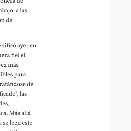
gonera de
bajo, a las
ón de
enificó ayer en
era fiel el
 vez más
sibles para
Tratándose de
icado”, las
des,
ica. Más allá
 se leen este