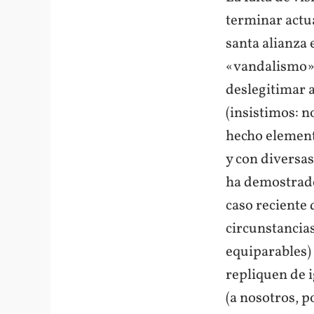
terminar actua
santa alianza 
«vandalismo» 
deslegitimar 
(insistimos: n
hecho elementa
y con diversas
ha demostrado 
caso reciente 
circunstancias
equiparables) 
repliquen de 
(a nosotros, p