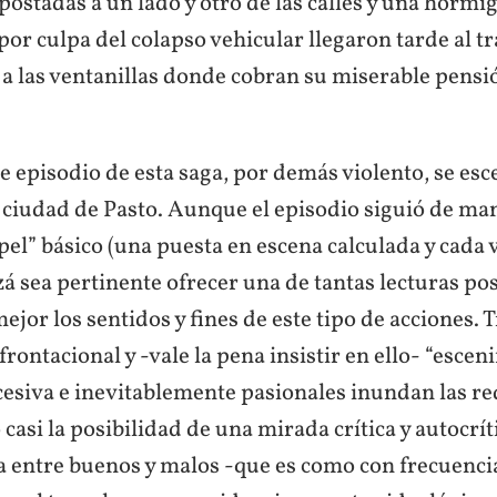
postadas a un lado y otro de las calles y una hormi
or culpa del colapso vehicular llegaron tarde al tra
 a las ventanillas donde cobran su miserable pensi
e episodio de esta saga, por demás violento, se esc
a ciudad de Pasto. Aunque el episodio siguió de man
pel” básico (una puesta en escena calculada y cada
zá sea pertinente ofrecer una de tantas lecturas po
or los sentidos y fines de este tipo de acciones. 
rontacional y -vale la pena insistir en ello- “escenif
cesiva e inevitablemente pasionales inundan las re
casi la posibilidad de una mirada crítica y autocrít
a entre buenos y malos -que es como con frecuencia