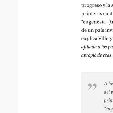
progreso y la 
primeras cuatr
“eugenesia” (t
de un país in
explica Villeg
afiliada a los p
apropió de esas
A lo
del 
prim
“eug