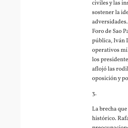
civiles y las 
sostener la id
adversidades. 
Foro de Sao 
pública, Iván 
operativos mil
los presidente
aflojó las rod
oposición y po
3.
La brecha que 
histórico. Rafa
preocupacione