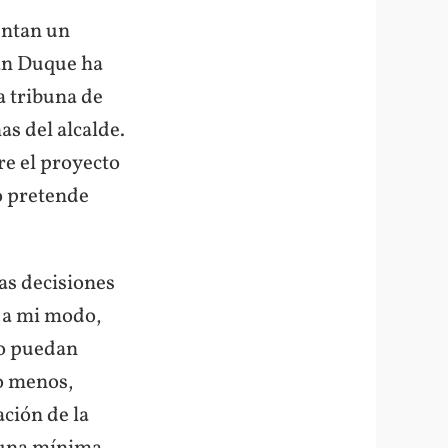
entan un
ván Duque ha
a tribuna de
as del alcalde.
re el proyecto
o pretende
las decisiones
 a mi modo,
lo puedan
do menos,
ación de la