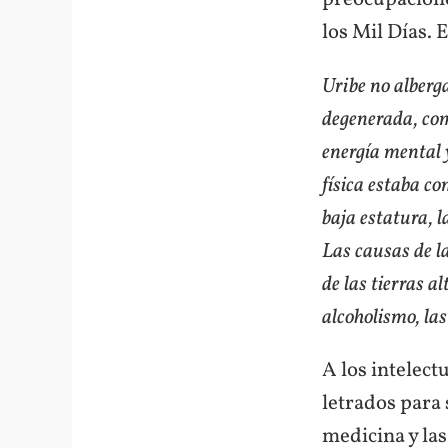
los Mil Días. 
Uribe no alberg
degenerada, como
energía mental 
física estaba c
baja estatura, l
Las causas de l
de las tierras a
alcoholismo, la
A los intelect
letrados para 
medicina y las