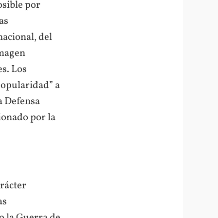
osible por
as
acional, del
imagen
es. Los
popularidad” a
la Defensa
sionado por la
arácter
as
o la Guerra de