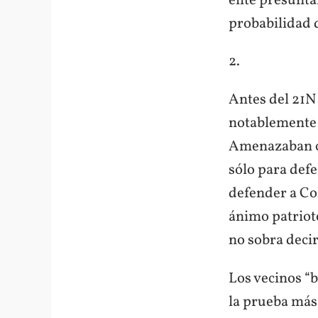
élite presunt
probabilidad d
2.
Antes del 21N
notablemente 
Amenazaban co
sólo para defe
defender a Co
ánimo patriote
no sobra decir
Los vecinos “
la prueba más 