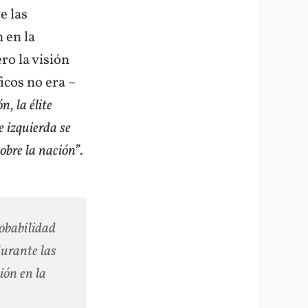
e las
 en la
ro la visión
icos no era –
n, la élite
e izquierda se
obre la nación”
.
robabilidad
durante las
ión en la