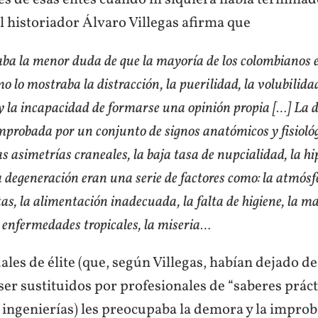
El historiador Álvaro Villegas afirma que
aba la menor duda de que la mayoría de los colombianos 
 lo mostraba la distracción, la puerilidad, la volubilidad
y la incapacidad de formarse una opinión propia […] La 
omprobada por un conjunto de signos anatómicos y fisioló
as asimetrías craneales, la baja tasa de nupcialidad, la h
a degeneración eran una serie de factores como: la atmósf
ltas, la alimentación inadecuada, la falta de higiene, la m
s enfermedades tropicales, la miseria…
uales de élite (que, según Villegas, habían dejado de
ser sustituidos por profesionales de “saberes prác
 ingenierías) les preocupaba la demora y la improb