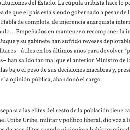
instituciones del Estado. La cúpula uribista hace lo p
ea de que el país está siendo gobernado a pesar de l
Habla de complots, de injerencia anarquista intern
Paulo… Empeñados en mantener o recomponer la 
Duque y su gabinete han sufrido reveses deplorabl
itares –útiles en los últimos años para devolver “
s– han salido tan mal que el anterior Ministro de 
illas bajo el peso de sus decisiones macabras y, pre
r la opinión pública, abandonó el cargo.
separa a las élites del resto de la población tiene c
el Uribe Uribe, militar y político liberal, dio voz a l
s de esas élites cuando ni siquiera había terminad