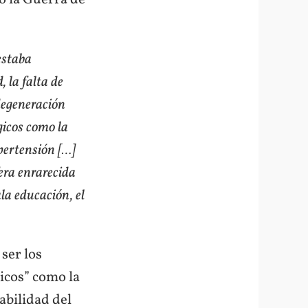
estaba
, la falta de
degeneración
gicos como la
ipertensión […]
era enrarecida
ala educación, el
 ser los
ticos” como la
abilidad del