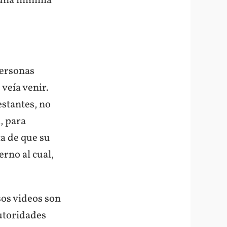
i una mínima
personas
veía venir.
stantes, no
, para
a de que su
rno al cual,
sos videos son
autoridades