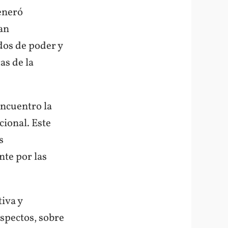
generó
an
dos de poder y
as de la
encuentro la
ional. Este
s
nte por las
tiva y
spectos, sobre