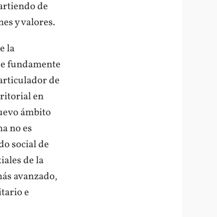
partiendo de
es y valores.
e la
 se fundamente
 articulador de
ritorial en
nuevo ámbito
ma no es
do social de
iales de la
 más avanzado,
tario e