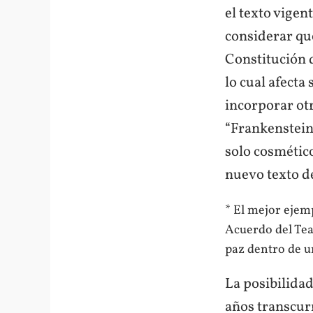
el texto vigen
considerar que
Constitución d
lo cual afecta
incorporar ot
“Frankenstein”
solo cosmétic
nuevo texto d
* El mejor ejemp
Acuerdo del Tea
paz dentro de u
La posibilida
años transcurr