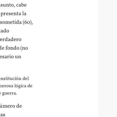
asunto, cabe
 presenta la
 sometida (60),
rtado
verdadero
de fondo (no
esario un
onstitución del
nerosa lógica de
 guerra.
 número de
las