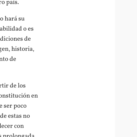
o país.
no hará su
abilidad o es
ndiciones de
en, historia,
ento de
tir de los
onstitución en
e ser poco
 de estas no
lecer con
os prolongada