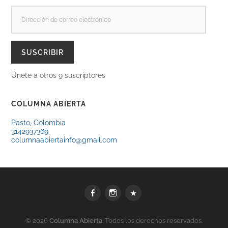
DIRECCIÓN
DE
CORREO
ELECTRÓNICO
SUSCRIBIR
Únete a otros 9 suscriptores
COLUMNA ABIERTA
Pasto, Colombia
3142937369
columnaabiertainfo@gmail.com
Facebook
Instagram
WhatsApp
© 2026
Columna Abierta
. Todos los derechos reservados.