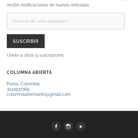
recibir notificaciones de nuevas entradas.
DIRECCIÓN
DE
CORREO
ELECTRÓNICO
SUSCRIBIR
Únete a otros 9 suscriptores
COLUMNA ABIERTA
Pasto, Colombia
3142937369
columnaabiertainfo@gmail.com
Facebook
Instagram
WhatsApp