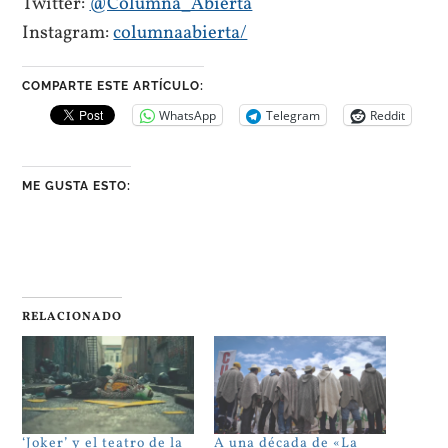
Twitter:
@Columna_Abierta
Instagram:
columnaabierta/
COMPARTE ESTE ARTÍCULO:
WhatsApp
Telegram
Reddit
ME GUSTA ESTO:
RELACIONADO
‘Joker’ y el teatro de la
A una década de «La