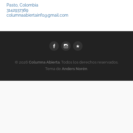
Pasto, Colombia
3142937369
columnaabiertainfo@gmail.com
Facebook
Instagram
WhatsApp
© 2026
Columna Abierta
. Todos los derechos reservados.
Tema de
Anders Norén
.