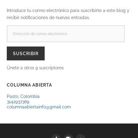
Introduce tu correo electrónico para suscribirte a este blog y
recibir notificaciones de nuevas entradas.
DIRECCIÓN
DE
CORREO
ELECTRÓNICO
SUSCRIBIR
Únete a otros 9 suscriptores
COLUMNA ABIERTA
Pasto, Colombia
3142937369
columnaabiertainfo@gmail.com
Facebook
Instagram
WhatsApp