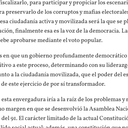
fiscalizarlo, para participar y propiciar los escenar
a preservarlo de los corruptos y mafias electorale
esa ciudadanía activa y movilizada será la que se 
ción, finalmente esa es la voz de la democracia. L
debe aprobarse mediante el voto popular.
 en que un gobierno profundamente democrático 
itivo a este proceso, determinando con su liderazg
nto a la ciudadanía movilizada, que el poder del e
de este ejercicio de por sí transformador.
esta envergadura iría a la raíz de los problemas y 
echo margen en que se desenvolvió la Asamblea Naci
del 91. El carácter limitado de la actual Constituc
llido social actual; además, una constitución que no 