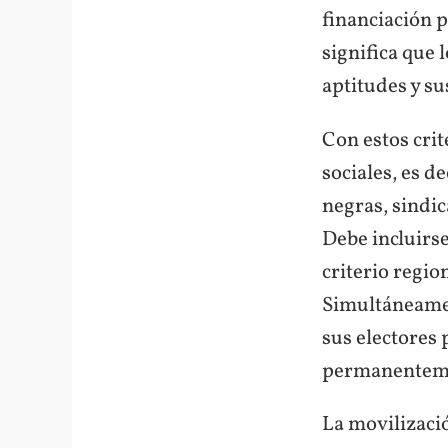
financiación p
significa que 
aptitudes y su
Con estos crit
sociales, es d
negras, sindi
Debe incluirs
criterio regio
Simultáneamen
sus electores 
permanentem
La movilizaci