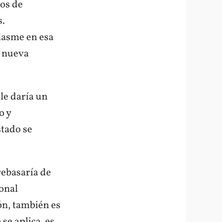
ios de
s.
plasme en esa
a nueva
le daría un
o y
stado se
rebasaría de
onal
ión, también es
se aplica, es