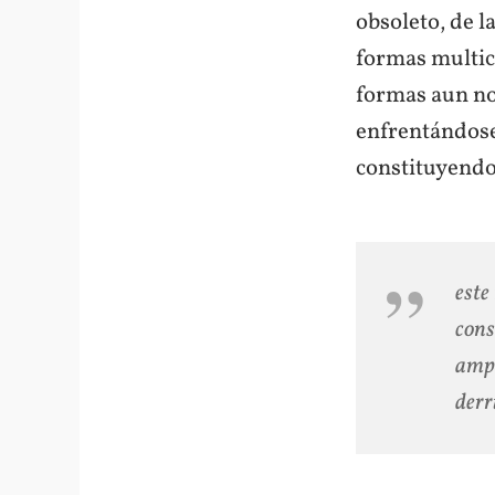
obsoleto, de 
formas multico
formas aun no
enfrentándose 
constituyendo
este
cons
ampl
derr