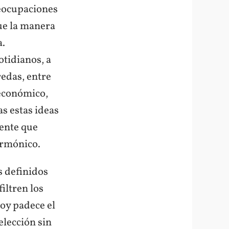
eocupaciones
que la manera
a.
otidianos, a
redas, entre
 económico,
as estas ideas
yente que
armónico.
s definidos
iltren los
hoy padece el
elección sin