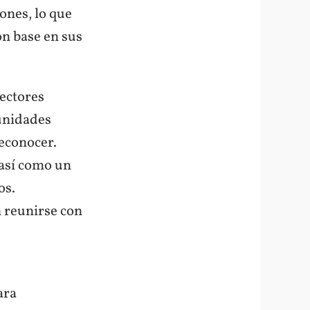
iones, lo que
on base en sus
sectores
munidades
econocer.
 así como un
os.
 reunirse con
ara