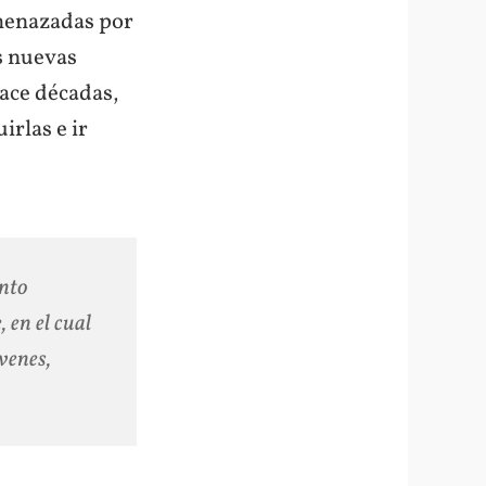
amenazadas por
as nuevas
ace décadas,
irlas e ir
nto
 en el cual
óvenes,