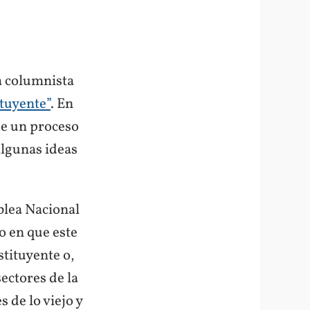
la columnista
tuyente”
. En
 de un proceso
algunas ideas
blea Nacional
o en que este
tituyente o,
ectores de la
 de lo viejo y