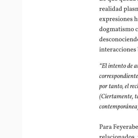
realidad plasm
expresiones h
dogmatismo cie
desconociendo 
interacciones 
“El intento de a
correspondiente 
por tanto, el re
(Ciertamente, t
contemporánea
Para Feyerabe
relacionados, 