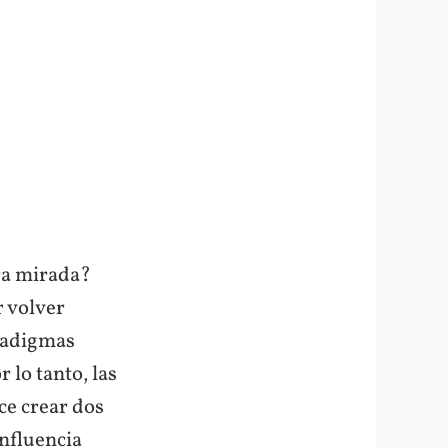
ra mirada?
r volver
aradigmas
 lo tanto, las
ce crear dos
influencia