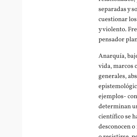
separadas y s
cuestionar lo
y violento. Fr
pensador plan
Anarquía, baj
vida, marcos c
generales, ab
epistemológico
ejemplos- con
determinan un
científico se 
desconocen o i
o resistirse, p