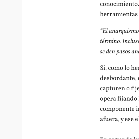
conocimiento. 
herramientas 
“El anarquismo 
término. Incluso
se den pasos an
Si, como lo h
desbordante, 
capturen o fi
opera fijando 
componente ir
afuera, y ese 