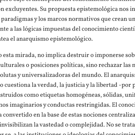
on excluyentes. Su propuesta epistemológica nos in
s paradigmas y los marcos normativos que crean un
ente a las lógicas impuestas del conocimiento científ
tea el anarquismo epistemológico.
o esta mirada, no implica destruir o imponerse so
ulturales o posiciones políticas, sino rechazar las
solutas y universalizadoras del mundo. El anarqui
 cuestiona la verdad, la justicia y la libertad -por
struidos como etiquetas homogéneas, sólidas, un
os imaginarios y conductas restringidas. El cono
ha convertido en la base de estas nociones centraliz
nvisibilizan la vastedad o complejidad. No se trat
er se, a las instituciones o ideologías del conocimie