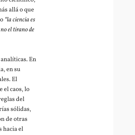
ás allá o que
co
“la ciencia es
no el tirano de
nalíticas. En
a, en su
les. El
 el caos, lo
eglas del
rías sólidas,
ón de otras
 hacia el