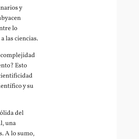
narios y
subyacen
ntre lo
a las ciencias.
a complejidad
ento? Esto
ientificidad
entífico y su
ólida del
l, una
. A lo sumo,