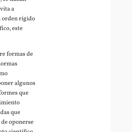
vita a
 orden rígido
ico, este
bre formas de
 normas
smo
 poner algunos
iformes que
cimiento
adas que
a de oponerse
nto científico,