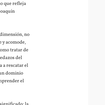
o que refleja
Joaquín
 dimensión, no
e y acomode,
como tratar de
edazos del
 a rescatar el
 un dominio
omprender el
significado; la