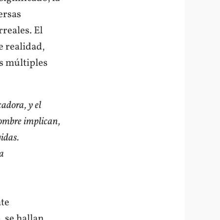
versas
reales. El
e realidad,
as múltiples
adora, y el
hombre implican,
gidas.
ia
nte
, se hallan