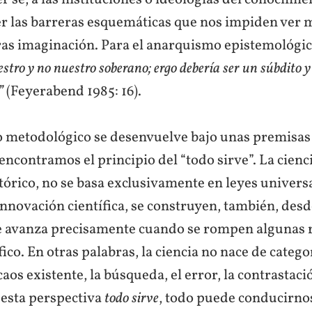
r las barreras esquemáticas que nos impiden ver m
ras imaginación. Para el anarquismo epistemológi
tro y no nuestro soberano; ergo debería ser un súbdito y 
”
(Feyerabend 1985: 16).
 metodológico se desenvuelve bajo unas premisas a
encontramos el principio del “todo sirve”. La cienci
tórico, no se basa exclusivamente en leyes universa
innovación científica, se construyen, también, desde
e avanza precisamente cuando se rompen algunas r
ico. En otras palabras, la ciencia no nace de catego
 caos existente, la búsqueda, el error, la contrastaci
 esta perspectiva
todo sirve
, todo puede conducirnos