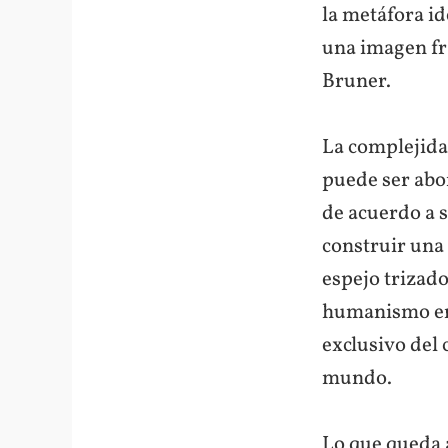
la metáfora id
una imagen fr
Bruner.
La complejida
puede ser abo
de acuerdo a s
construir una
espejo trizado
humanismo en 
exclusivo del
mundo.
Lo que queda a