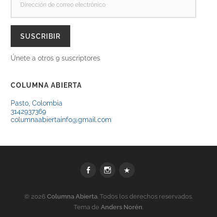
DE
CORREO
ELECTRÓNICO
SUSCRIBIR
Únete a otros 9 suscriptores
COLUMNA ABIERTA
Pasto, Colombia
3142937369
columnaabiertainfo@gmail.com
Facebook
Instagram
WhatsApp
© 2026
Columna Abierta
. Todos los derechos reservados.
Tema de
Anders Norén
.