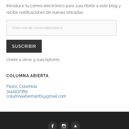
Introduce tu correo electrónico para suscribirte a este blog y
recibir notificaciones de nuevas entradas.
DIRECCIÓN
DE
CORREO
ELECTRÓNICO
SUSCRIBIR
Únete a otros 9 suscriptores
COLUMNA ABIERTA
Pasto, Colombia
3142937369
columnaabiertainfo@gmail.com
Facebook
Instagram
WhatsApp