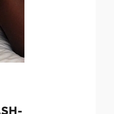
-
SH-