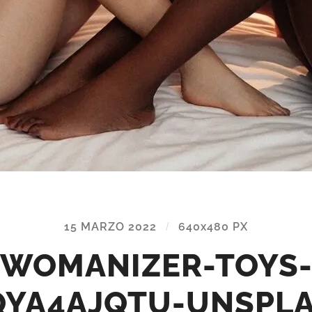
15 MARZO 2022
/
640
x
480 PX
WOMANIZER-TOYS
QYA4AJQTU-UNSPLA