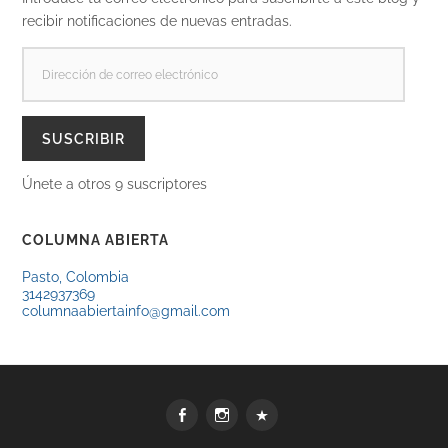
recibir notificaciones de nuevas entradas.
DIRECCIÓN
DE
CORREO
ELECTRÓNICO
SUSCRIBIR
Únete a otros 9 suscriptores
COLUMNA ABIERTA
Pasto, Colombia
3142937369
columnaabiertainfo@gmail.com
Facebook
Instagram
WhatsApp