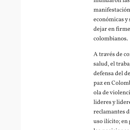
inundaron las 
manifestación 
económicas y 
dejar en firme
colombianos.
A través de co
salud, el trab
defensa del d
paz en Colombi
ola de violenc
lideres y lide
reclamantes de
uso ilícito; e