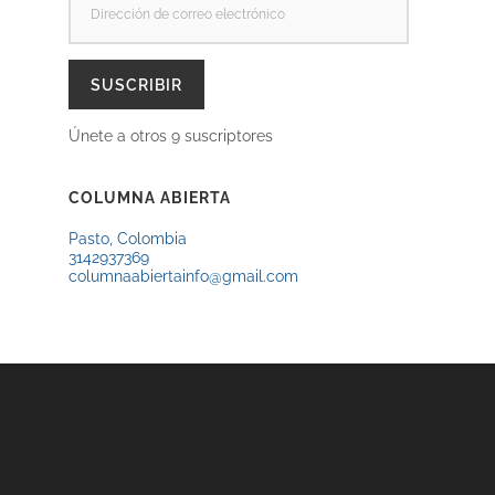
DE
CORREO
ELECTRÓNICO
SUSCRIBIR
Únete a otros 9 suscriptores
COLUMNA ABIERTA
Pasto, Colombia
3142937369
columnaabiertainfo@gmail.com