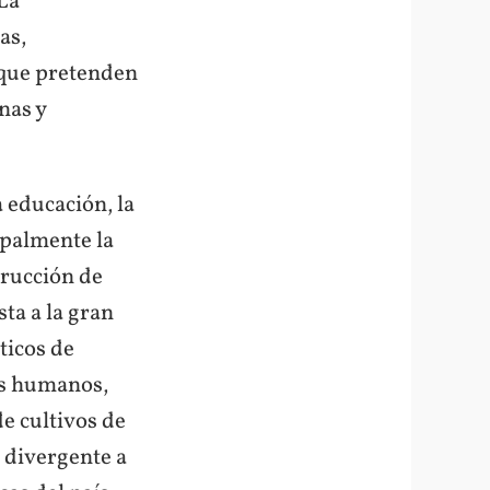
 La
as,
 que pretenden
nas y
a educación, la
ipalmente la
trucción de
ta a la gran
ticos de
hos humanos,
de cultivos de
o divergente a