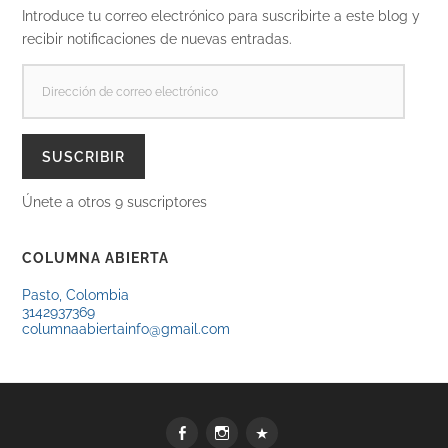
Introduce tu correo electrónico para suscribirte a este blog y
recibir notificaciones de nuevas entradas.
DIRECCIÓN
DE
CORREO
ELECTRÓNICO
SUSCRIBIR
Únete a otros 9 suscriptores
COLUMNA ABIERTA
Pasto, Colombia
3142937369
columnaabiertainfo@gmail.com
Facebook
Instagram
WhatsApp