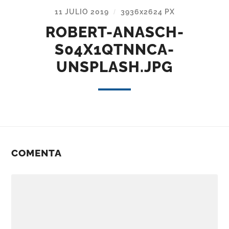
11 JULIO 2019
3936
x
2624 PX
/
ROBERT-ANASCH-
S04X1QTNNCA-
UNSPLASH.JPG
COMENTA