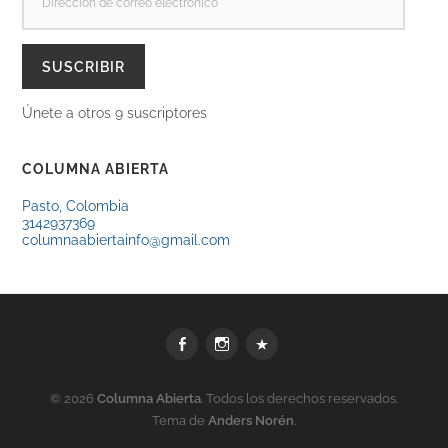
DE
CORREO
ELECTRÓNICO
SUSCRIBIR
Únete a otros 9 suscriptores
COLUMNA ABIERTA
Pasto, Colombia
3142937369
columnaabiertainfo@gmail.com
Facebook
Instagram
WhatsApp
© 2026
Columna Abierta
. Todos los derechos reservados.
Tema de
Anders Norén
.