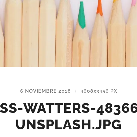
6 NOVIEMBRE 2018
/
4608
x
3456 PX
ESS-WATTERS-48366
UNSPLASH.JPG