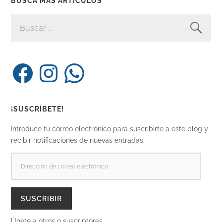
BUSCA MAS ARTÍCULOS
BUSCAR:
Facebook
Instagram
WhatsApp
¡SUSCRÍBETE!
Introduce tu correo electrónico para suscribirte a este blog y
recibir notificaciones de nuevas entradas.
DIRECCIÓN
DE
CORREO
ELECTRÓNICO
SUSCRIBIR
Únete a otros 9 suscriptores