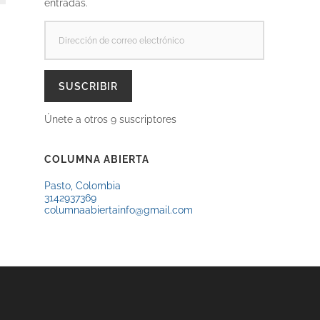
entradas.
DIRECCIÓN
DE
CORREO
ELECTRÓNICO
SUSCRIBIR
Únete a otros 9 suscriptores
COLUMNA ABIERTA
Pasto, Colombia
3142937369
columnaabiertainfo@gmail.com