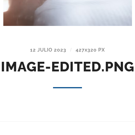
12 JULIO 2023
/
427
x
320 PX
IMAGE-EDITED.PNG