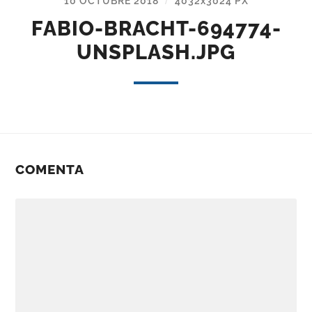
10 OCTUBRE 2018
4032
x
3024 PX
/
FABIO-BRACHT-694774-
UNSPLASH.JPG
COMENTA