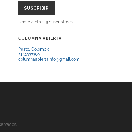
ELECTRÓNICO
SUSCRIBIR
Únete a otros 9 suscriptores
COLUMNA ABIERTA
Pasto, Colombia
3142937369
columnaabiertainfo@gmail.com
servados.