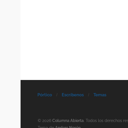
Pórtico
Escríbenos
Temas
© 2026
Columna Abierta
. Todos los derechos re
Tema de
Anders Norén
.