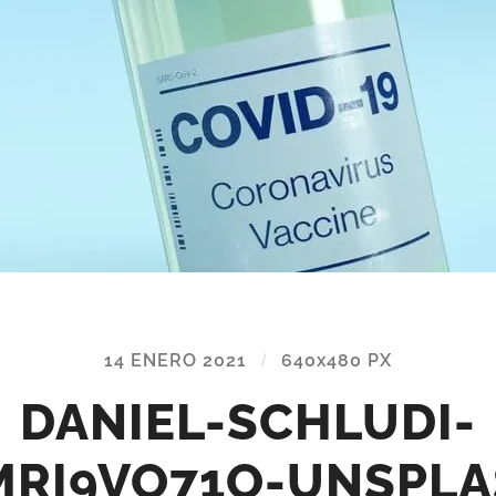
14 ENERO 2021
/
640
x
480 PX
DANIEL-SCHLUDI-
MRI9VO71O-UNSPLA