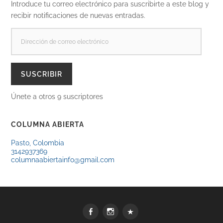
Introduce tu correo electrónico para suscribirte a este blog y
recibir notificaciones de nuevas entradas.
DIRECCIÓN
DE
CORREO
ELECTRÓNICO
SUSCRIBIR
Únete a otros 9 suscriptores
COLUMNA ABIERTA
Pasto, Colombia
3142937369
columnaabiertainfo@gmail.com
Facebook
Instagram
WhatsApp