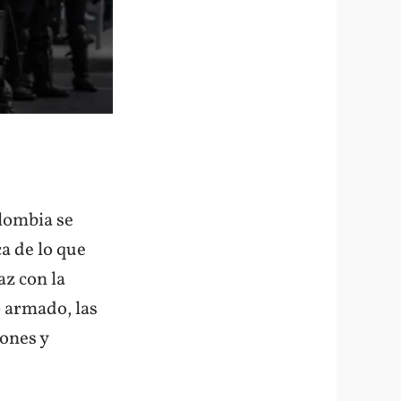
olombia se
a de lo que
az con la
o armado, las
iones y